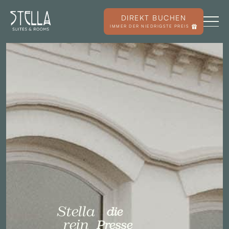
DIREKT BUCHEN
IMMER DER NIEDRIGSTE PREIS
Stella
die
rein
Presse