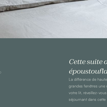
Cette suite 
époustoufla
D
La différence de hauteu
grandes fenêtres une m
votre lit, réveillez-vo
séjournant dans cette s